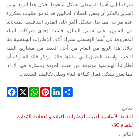
شركتنا إلى آسيا الوسطى بشكل ملحوظ خلال هذا الربع. ومن
الجدير بالذكر أن بعض العملاء الحاليين قد قدموا طلبات متكررة
عدة مرات، مما يدل بشكل أكبر على القدرة التنافسية لمنتجاتنا
في السوق. على سبيل المثال، قامت إحدى شركات البناء
المعروفة في آسيا الوسطى بشراء آلاف الإطارات الهندسية منا
خلال هذا الربع من العام من أجل العديد من مشاريع البنية
التحتية واسعة النطاق التي تنفذها حاليًا. وذكر قائد الشركة أن
إطاراتنا الهندسية موثوقة من حيث الجودة وممتازة في الأداء،
مما يعزز بشكل فعال كفاءة البناء ويقلل تكاليف التشغيل.
acebook
WhatsApp
X
Pinterest
LinkedIn
Share
سابق :
النقاط الأساسية لصيانة الإطارات للقيادة والعجلات المُدارة
لمُعدة I-3C
التالي :