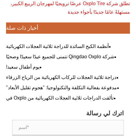
تطلق شركة Oxplo Tire عرضًا ترويجيًا لمهرجان الربيع الكبير،
مستهلةً عامًا جديدًا بأجواء جديدة
أخبار ذات صلة
أنظمة الكبح السائدة للدراجة ثلاثية العجلات الكهربائية
شركة Qingdao Oxplo تتمنى للجميع عيدًا سعيدًا وصحيًا
لقوارب التنين!
يوم أطفال سعيد!
دراجة ثلاثية العجلات للركاب الكهربائية من الرياح الزرقاء
مدفوعة بفعالية التكلفة والتكنولوجيا: "هجوم تقليل الأبعاد"
المصنوع في الصين
تألقت الدراجات ثلاثية العجلات الكهربائية من Oxplo في
معرض برازيلي، وحازت على استحسان العملاء العالميين كقوة
جديدة في مجال التنقل الأخضر.
اترك لي رسالة