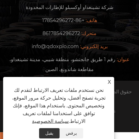
شركة تشينغداو أوكسبلو للإطارات المحدودة
هاتف:
+86-17854296272
متحرك:
8617854296272
بريد إلكتروني:
info@qdoxplo.com
عنوان:
رقم 1 طريق جانجتشو، منطقة شيبي، مدينة تشينغداو،
مقاطعة شاندونغ، الصين
X
نحن نستخدم ملفات تعريف الارتباط لنقدم لك
حقوق الطبع والنشر © 2024 شركة Qingdao Oxplo Tire Co.,
تجربة تصفح أفضل، وتحليل حركة مرور الموقع،
Ltd. جميع الحقوق محفوظة.
وتخصيص المحتوى. باستخدام هذا الموقع، فإنك
Links
Sitemap
RSS
XML
سياسة الخصوصية
توافق على استخدامنا لملفات تعريف
الارتباط.
سياسة الخصوصية
يرفض
يقبل