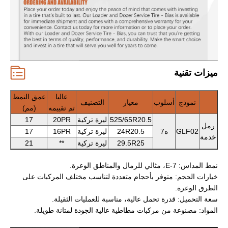
ميزات تقنية
عاليا
عمق النمط
نموذج
أسلوب
معيار
التصنيف
تم تقييمه
(مم)
525/65R20.5
ليرة تركية
20PR
17
رمل
GLF02
ه7
24R20.5
ليرة تركية
16PR
17
خدمة
29.5R25
ليرة تركية
**
21
نمط المداس: E-7، مثالي للرمال والمناطق الوعرة.
خيارات الحجم: متوفر بأحجام متعددة لتناسب مختلف المركبات على
الطرق الوعرة.
سعة التحميل: قدرة تحمل عالية، مناسبة للعمليات الثقيلة.
المواد: مصنوعة من مركبات مطاطية عالية الجودة لمتانة طويلة.