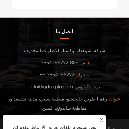
اتصل بنا
شركة تشينغداو أوكسبلو للإطارات المحدودة
هاتف:
+86-17854296272
متحرك:
8617854296272
بريد إلكتروني:
info@qdoxplo.com
عنوان:
رقم 1 طريق جانجتشو، منطقة شيبي، مدينة تشينغداو،
مقاطعة شاندونغ، الصين
X
نحن نستخدم ملفات تعريف الارتباط لنقدم لك
حقوق الطبع والنشر © 2024 شركة Qingdao Oxplo Tire Co.,