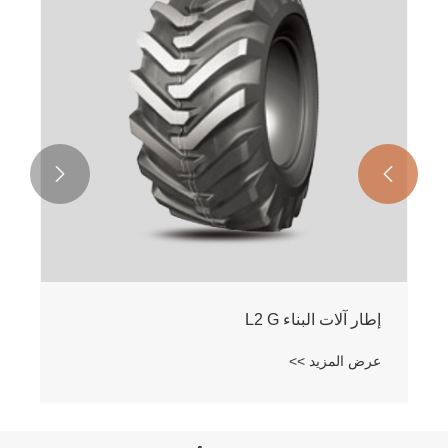


إطار GLF01 OTR Sand E-7
عرض المزيد >>