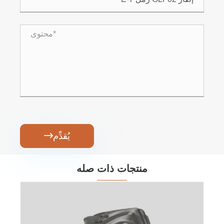
يُقدِّم

منتجات ذات صله