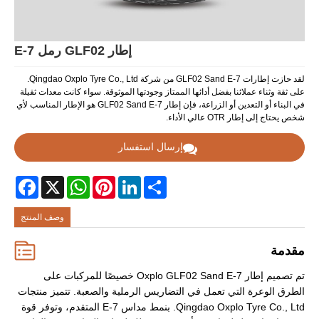
إطار GLF02 رمل E-7
لقد حازت إطارات GLF02 Sand E-7 من شركة Qingdao Oxplo Tyre Co., Ltd.
على ثقة وثناء عملائنا بفضل أدائها الممتاز وجودتها الموثوقة. سواء كانت معدات ثقيلة
في البناء أو التعدين أو الزراعة، فإن إطار GLF02 Sand E-7 هو الإطار المناسب لأي
شخص يحتاج إلى إطار OTR عالي الأداء.
إرسال استفسار
Facebook
WhatsApp
X
Pinterest
LinkedIn
Share
وصف المنتج
مقدمة
تم تصميم إطار Oxplo GLF02 Sand E-7 خصيصًا للمركبات على
الطرق الوعرة التي تعمل في التضاريس الرملية والصعبة. تتميز منتجات
Qingdao Oxplo Tyre Co., Ltd. بنمط مداس E-7 المتقدم، وتوفر قوة