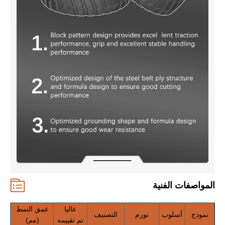
المواصفات الفنية
عاليا
عمق النمط
نموذج
أسلوب
نورم
التصنيف
تم تقييمه
(مم)