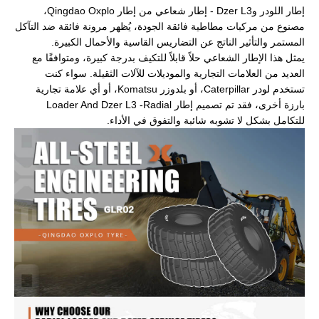
إطار اللودر وDzer L3 - إطار شعاعي من إطار Qingdao Oxplo،
مصنوع من مركبات مطاطية فائقة الجودة، يُظهر مرونة فائقة ضد التآكل
المستمر والتأثير الناتج عن التضاريس القاسية والأحمال الكبيرة.
يمثل هذا الإطار الشعاعي حلاً قابلاً للتكيف بدرجة كبيرة، ومتوافقًا مع
العديد من العلامات التجارية والموديلات للآلات الثقيلة. سواء كنت
تستخدم لودر Caterpillar، أو بلدوزر Komatsu، أو أي علامة تجارية
بارزة أخرى، فقد تم تصميم إطار Loader And Dzer L3 -Radial
للتكامل بشكل لا تشوبه شائبة والتفوق في الأداء.