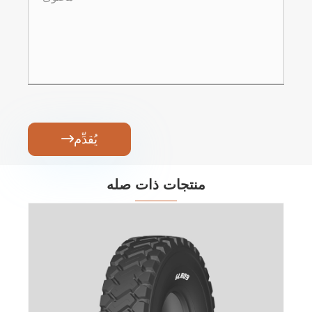
يُقدِّم

منتجات ذات صله
إطار اللودر الصغير L3 - شعاعي
عرض المزيد >>