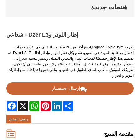
منتجات جديدة
إطار اللودر وDzer L3 - شعاعي
شركة Qingdao Oxplo Tyre، مع أكثر من 20 عامًا من التفاني في تقديم خدمات
الإطارات عالية الجودة في الصين، تقدم بكل فخر اللودر وإطار Dzer L3 -Radial. تم
تصميم هذا الإطار خصيصًا لمعدات البناء والتعدين الثقيلة، ويتميز بنسبة سعر إلى
جودة رائعة، مما يوفر قيمة لا تقبل المنافسة لاستثمارك. نحن نطمح إلى أن نكون
شريكك الموثوق به على المدى الطويل في الصين، ونلبي جميع احتياجاتك من إطارات
اللودر والجرار.
إرسال استفسار
Facebook
WhatsApp
X
Pinterest
LinkedIn
Share
وصف المنتج
مقدمة المنتج