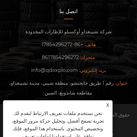
اتصل بنا
شركة تشينغداو أوكسبلو للإطارات المحدودة
هاتف:
+86-17854296272
متحرك:
8617854296272
بريد إلكتروني:
info@qdoxplo.com
عنوان:
رقم 1 طريق جانجتشو، منطقة شيبي، مدينة تشينغداو،
مقاطعة شاندونغ، الصين
X
نحن نستخدم ملفات تعريف الارتباط لنقدم لك
حقوق الطبع والنشر © 2024 شركة Qingdao Oxplo Tire Co.,
تجربة تصفح أفضل، وتحليل حركة مرور الموقع،
Ltd. جميع الحقوق محفوظة.
وتخصيص المحتوى. باستخدام هذا الموقع، فإنك
Links
Sitemap
RSS
XML
سياسة الخصوصية
توافق على استخدامنا لملفات تعريف