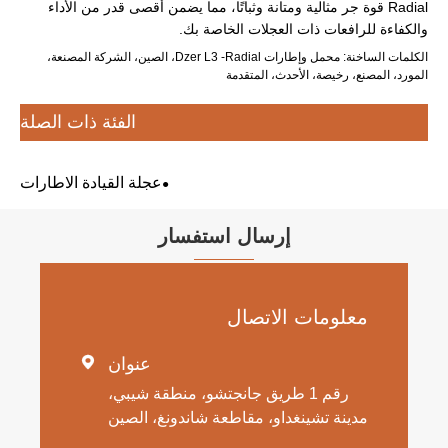
Radial قوة جر مثالية ومتانة وثباتًا، مما يضمن أقصى قدر من الأداء
والكفاءة للرافعات ذات العجلات الخاصة بك.
الكلمات الساخنة: محمل وإطارات Dzer L3 -Radial، الصين، الشركة المصنعة،
المورد، المصنع، رخيصة، الأحدث، المتقدمة
الفئة ذات الصلة
عجلة القيادة الاطارات
إرسال استفسار
معلومات الاتصال
عنوان

رقم 1 طريق جانجتشو، منطقة شيبي،
مدينة تشينغداو، مقاطعة شاندونغ، الصين