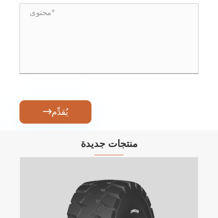
يُقدِّم

منتجات جديدة
ميني عجلة الحفريات e-2y إطار
عرض المزيد >>