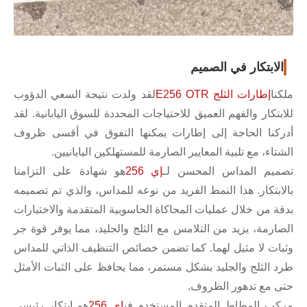
الابتكار في الصميم
ملكنا
إطارات الثلج E256 OTR
لقد ولدت نتيجة السعي الدؤوب
للابتكار والفهم العميق للاحتياجات المحددة للسوق اليابانية. لقد
أدركنا الحاجة إلى إطارات يمكنها التفوق في أقسى ظروف
الشتاء، مع تلبية المعايير الصارمة للمستهلكين اليابانيين.
تصميم المداس المحسن لـ
إي 256
هو شهادة على التزامنا
بالابتكار. هذا النمط الفريد من نوعه للمداس، والذي تم تصميمه
بدقة من خلال عمليات المحاكاة الحاسوبية المتقدمة والاختبارات
الصارمة، يزيد من التلامس مع الثلج والجليد، مما يوفر قوة جر
وثبات لا مثيل لهما. كما تضمن خصائص التنظيف الذاتي للمداس
طرد الثلج والجليد بشكل مستمر، مما يحافظ على الثبات الأمثل
حتى مع تدهور الظروف.
مركب المطاط المتقدم المستخدم في
إي 256
هو ابتكار رئيسي