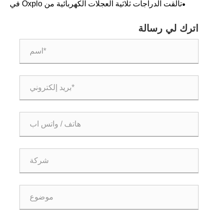
تألقت الدراجات ثلاثية العجلات الكهربائية من Oxplo في
معرض برازيلي، وحازت على استحسان العملاء العالميين كقوة
جديدة في مجال التنقل الأخضر.
اترك لي رسالة