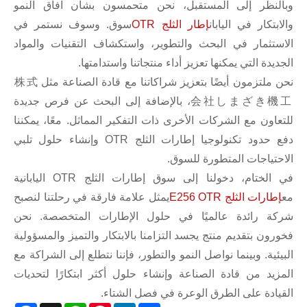
وبالنظر إلى المستقبل، نحن متحمسون بشأن آفاق النمو
والابتكار في اليابان
إطار الثلج OTR
سوق. وسوف نستمر في
الاستثمار في البحث والتطوير، واستكشاف التقنيات والمواد
الجديدة التي يمكنها تعزيز أداء منتجاتنا واستدامتها.
نحن ملتزمون أيضًا بتعزيز شراكاتنا مع قادة الصناعة مثل 株式
会社しまざき機工، بالإضافة إلى البحث عن فرص جديدة
للتعاون مع الشركات الأخرى ذات التفكير المماثل. معًا، يمكننا
دفع حدود تكنولوجيا إطارات الثلج OTR وإنشاء حلول تلبي
الاحتياجات المتطورة للسوق.
في الختام، دخولنا إلى سوق إطارات الثلج OTR اليابانية
مع
إطارات الثلج E256 OTR
يمثل علامة فارقة في رحلتنا لنصبح
شركة رائدة عالميًا في حلول الإطارات المتخصصة. نحن
فخورون بتقديم منتج يجسد التزامنا بالابتكار والتميز والمسؤولية
البيئية. وبينما نواصل النمو والتطور، فإننا نتطلع إلى الشراكة مع
المزيد من قادة الصناعة وإنشاء حلول أكثر ابتكارًا لتحديات
القيادة على الطرق الوعرة في فصل الشتاء.