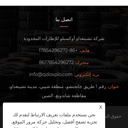
اتصل بنا
شركة تشينغداو أوكسبلو للإطارات المحدودة
هاتف:
+86-17854296272
متحرك:
8617854296272
بريد إلكتروني:
info@qdoxplo.com
عنوان:
رقم 1 طريق جانجتشو، منطقة شيبي، مدينة تشينغداو،
مقاطعة شاندونغ، الصين
X
نحن نستخدم ملفات تعريف الارتباط لنقدم لك
حقوق الطبع والنشر © 2024 شركة Qingdao Oxplo Tire Co.,
تجربة تصفح أفضل، وتحليل حركة مرور الموقع،
Ltd. جميع الحقوق محفوظة.