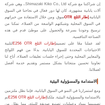
إن شراكتنا مع شركة Shimazaki Kiko Co., Ltd.، وهي شركة
آلات يابانية مشهورة، كان لها دور فعال في نجاحنا في السوق
اليابانية.
إطار الثلج OTR
سوق. ومن خلال الاستفادة من خبراتهم
في السوق المحلية وشبكتهم الواسعة من العملاء، تمكنا من
ترسيخ وجودنا بسرعة والحصول على موطئ قدم في هذه
الصناعة التنافسية.
لقد عملنا معًا على تصميم
إطارات الثلج E256 OTR
لتلبية
الاحتياجات المحددة للسوق اليابانية. بدءًا من فهم اللوائح
والمعايير المحلية وحتى إجراء جلسات تعليقات العملاء، أتاح لنا
تعاوننا تحسين منتجاتنا بشكل مستمر وتقديم خدمة أفضل
لعملائنا.
الاستدامة والمسؤولية البيئية
ومع استمرارنا في النمو في السوق اليابانية، فإننا نظل ملتزمين
بالاستدامة والمسؤولية البيئية. ملكنا
إطارات الثلج E256 OTR
تم
تصميمها بمواد وعمليات تصنيع صديقة للبيئة، مما يقلل من