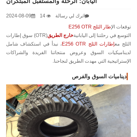
اليابان: الرحلة والمستقبل المبتكران
اترك لي رسالة
14
2024-08-09
توقعات ال
إطار الثلج E256 OTR
التوسع في رحلتنا إلى اليابانية
خارج الطريق
(OTR) سوق إطارات
الثلج مع
إطارات الثلج E256 OTR
، نبدأ في استكشاف شامل
لديناميكيات السوق وعروض منتجاتنا الفريدة والشراكات
الإستراتيجية التي مهدت الطريق لنجاحنا.
ديناميات السوق والفرص