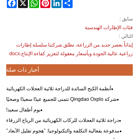
acebook
WhatsApp
X
Pinterest
LinkedIn
Share
سابق :
فئات الإطارات الهندسية
التالي :
إيذاناً بعصر جديد من الزراعة، تطلق شركتنا سلسلة إطارات
زراعية عالية الجودة وبأسعار معقولة لتعزيز كفاءة الإنتاج.docx
أخبار ذات صلة
أنظمة الكبح السائدة للدراجة ثلاثية العجلات الكهربائية
شركة Qingdao Oxplo تتمنى للجميع عيدًا سعيدًا وصحيًا
لقوارب التنين!
يوم أطفال سعيد!
دراجة ثلاثية العجلات للركاب الكهربائية من الرياح الزرقاء
مدفوعة بفعالية التكلفة والتكنولوجيا: "هجوم تقليل الأبعاد"
المصنوع في الصين