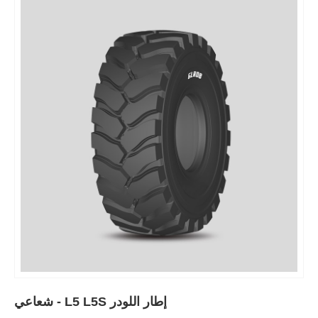
إطار اللودر L5 L5S - شعاعي