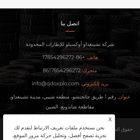
اتصل بنا
شركة تشينغداو أوكسبلو للإطارات المحدودة
هاتف:
+86-17854296272
متحرك:
8617854296272
بريد إلكتروني:
info@qdoxplo.com
عنوان:
رقم 1 طريق جانجتشو، منطقة شيبي، مدينة تشينغداو،
مقاطعة شاندونغ، الصين
X
نحن نستخدم ملفات تعريف الارتباط لنقدم لك
حقوق الطبع والنشر © 2024 شركة Qingdao Oxplo Tire Co.,
تجربة تصفح أفضل، وتحليل حركة مرور الموقع،
Ltd. جميع الحقوق محفوظة.