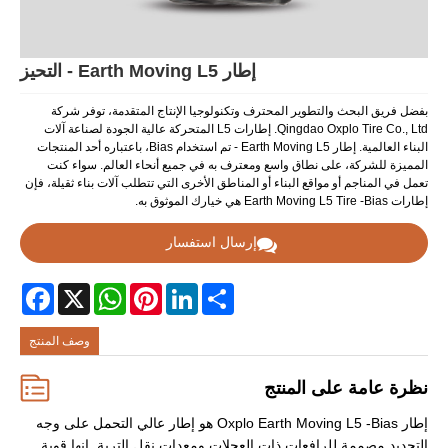
إطار Earth Moving L5 - التحيز
بفضل فريق البحث والتطوير المحترف وتكنولوجيا الإنتاج المتقدمة، توفر شركة
Qingdao Oxplo Tire Co., Ltd. إطارات L5 المتحركة عالية الجودة لصناعة آلات
البناء العالمية. إطار Earth Moving L5 - تم استخدام Bias، باعتباره أحد المنتجات
المميزة للشركة، على نطاق واسع ومعترف به في جميع أنحاء العالم. سواء كنت
تعمل في المناجم أو مواقع البناء أو المناطق الأخرى التي تتطلب آلات بناء ثقيلة، فإن
إطارات Earth Moving L5 Tire -Bias هي خيارك الموثوق به.
إرسال استفسار
Facebook
WhatsApp
X
Pinterest
LinkedIn
Share
وصف المنتج
نظرة عامة على المنتج
إطار Oxplo Earth Moving L5 -Bias هو إطار عالي التحمل على وجه
التحديد مصممة للرافعات ذات العجلات ومعدات نقل التربة. انها قوية