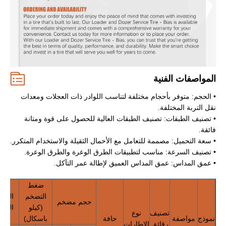
المواصفات الفنية
• الحجم: متوفر بأحجام مختلفة لتناسب اللوادر ذات العجلات ومعدات
نقل التربة المختلفة.
• تصنيف الطبقات: تصنيف الطبقات العالية للحصول على قوة ومتانة
فائقة.
• سعة التحميل: مصممة للتعامل مع الأحمال الثقيلة والاستخدام المتكرر.
• تصنيف السرعة: مناسب لتطبيقات الطرق الوعرة والطرق الوعرة.
• عمق المداس: عمق المداس العميق لإطالة عمر التآكل.
ضغط
التضخم
الحمو
حجم مضخم
(كيلو
القص
تصنيف
نوع
نموذج
مواصفة
حافة
باسكال)
رقائق
الاطارات