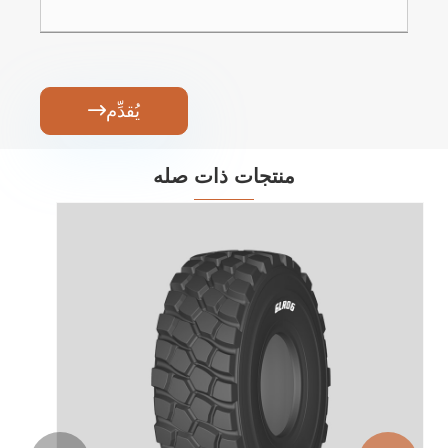
يُقدِّم

منتجات ذات صله
إطار Earth Moving L3 - شعاعي
عرض المزيد >>