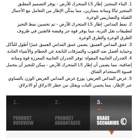
1. البناء المتحيز: إطار L5 المتحرك للأرض - يوفر التصميم المطبق
المتحيز ثباتًا ومتانة ممتازين، مما يمكّن الإطار من التعامل مع الأحمال
الثقيلة والتضاريس الوعرة.
2. نمط المداس: إطار L5 المتحرك للأرض - تم تحسين نمط التحيز
لتطبيقات نقل التربة، مما يوفر قوة جر وقبضة فائقتين في ظروف
الطرق الوعرة والطرق الوعرة.
3. عمق المداس العميق: يضمن عمق المداس العميق عمرًا أطول للتآكل
وحماية أفضل ضد الثقوب والتمزقات الناتجة عن الحطام والأشياء الحادة.
4. الجدران الجانبية المقواة: توفر الجدران الجانبية المعززة قوة ومتانة
إضافية، مما يضمن أن إطار L5 المتحرك للأرض - يمكن للتحيز أن يتحمل
قسوة الاستخدام الشاق.
5. عرض المداس العريض: يوزع عرض المداس العريض الوزن بالتساوي
عبر الإطار، مما يحسن الثبات ويقلل من خطر الانزلاق أو الانزلاق.