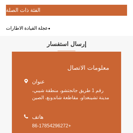
الفئة ذات الصلة
عجلة القيادة الاطارات
إرسال استفسار
معلومات الاتصال
عنوان

رقم 1 طريق جانجتشو، منطقة شيبي،
مدينة تشينغداو، مقاطعة شاندونغ، الصين
هاتف

+86-17854296272