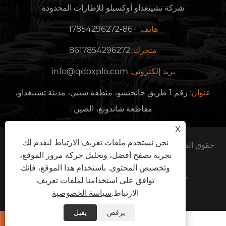
شركة تشينغداو أوكسبلو للإطارات المحدودة
هاتف:
+86-17854296272
متحرك:
8617854296272
بريد إلكتروني:
info@qdoxplo.com
عنوان:
رقم 1 طريق جانجتشو، منطقة شيبي، مدينة تشينغداو،
مقاطعة شاندونغ، الصين
X
نحن نستخدم ملفات تعريف الارتباط لنقدم لك
حقوق الطبع والنشر © 2024 شركة Qingdao Oxplo Tire Co.,
تجربة تصفح أفضل، وتحليل حركة مرور الموقع،
Ltd. جميع الحقوق محفوظة.
وتخصيص المحتوى. باستخدام هذا الموقع، فإنك
Links
Sitemap
RSS
XML
سياسة الخصوصية
توافق على استخدامنا لملفات تعريف
الارتباط.
سياسة الخصوصية
يرفض
يقبل

