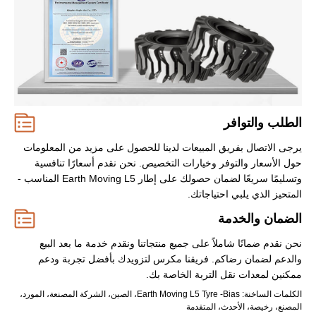
الطلب والتوافر
يرجى الاتصال بفريق المبيعات لدينا للحصول على مزيد من المعلومات
حول الأسعار والتوفر وخيارات التخصيص. نحن نقدم أسعارًا تنافسية
وتسليمًا سريعًا لضمان حصولك على إطار Earth Moving L5 المناسب -
المتحيز الذي يلبي احتياجاتك.
الضمان والخدمة
نحن نقدم ضمانًا شاملاً على جميع منتجاتنا ونقدم خدمة ما بعد البيع
والدعم لضمان رضاكم. فريقنا مكرس لتزويدك بأفضل تجربة ودعم
ممكنين لمعدات نقل التربة الخاصة بك.
الكلمات الساخنة: Earth Moving L5 Tyre -Bias، الصين، الشركة المصنعة، المورد،
المصنع، رخيصة، الأحدث، المتقدمة