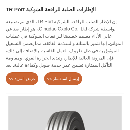
الإطارات الصلبة للرافعة الشوكية TR Port
إن الإطار الصلب للرافعة الشوكية TR Port، الذي تم تصنيعه
بواسطة شركة Qingdao Oxplo Co., Ltd.، هو إطار صناعي
عالي الأداء مصمم خصيصًا للرافعات الشوكية في عمليات
الموانئ. إنها تتميز بالمتانة والسلامة الفائقة، مما يضمن التشغيل
الموثوق به في ظل ظروف العمل القاسية. بالإضافة إلى ذلك،
فإن المرونة العالية للإطار، وتبديد الحرارة القوي، ومقاومة
التآكل الممتازة تضمن عمر خدمة طويل وكفاءة عالية. يعد
الإطار الصلب للرافعة الشوكية TR Port خيارًا موثوقًا
إرسال استفسار >>
عرض المزيد >>
للوجستيات الموانئ، مما يحسن كفاءة العمل ويقلل وقت
التوقف عن العمل.