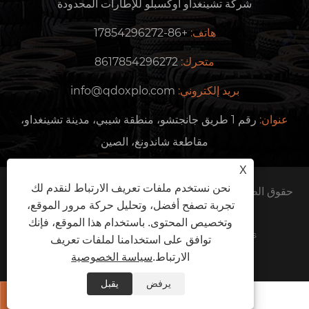
شركة تشينغداو أوكسبلو للإطارات المحدودة
هاتف:
+86-17854296272
متحرك:
8617854296272
بريد إلكتروني:
info@qdoxplo.com
عنوان:
رقم 1 طريق جانجتشو، منطقة شيبي، مدينة تشينغداو،
مقاطعة شاندونغ، الصين
X
نحن نستخدم ملفات تعريف الارتباط لنقدم لك
حقوق الطبع والنشر © 2024 شركة Qingdao Oxplo Tire Co.,
تجربة تصفح أفضل، وتحليل حركة مرور الموقع،
Ltd. جميع الحقوق محفوظة.
وتخصيص المحتوى. باستخدام هذا الموقع، فإنك
Links
Sitemap
RSS
XML
سياسة الخصوصية
توافق على استخدامنا لملفات تعريف
الارتباط.
سياسة الخصوصية
يرفض
يقبل

