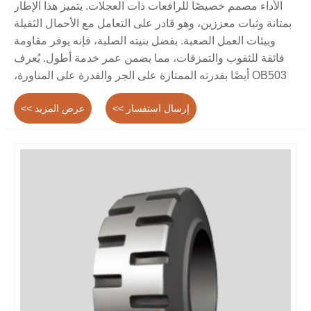
الأداء مصمم خصيصًا للرافعات ذات العجلات. يتميز هذا الإطار
بمتانة وثبات معززين، وهو قادر على التعامل مع الأحمال الثقيلة
وبيئات العمل الصعبة. بفضل بنيته الصلبة، فإنه يوفر مقاومة
فائقة للثقوب والتمزقات، مما يضمن عمر خدمة أطول. يُعرف
OB503 أيضًا بقدرته الممتازة على الجر والقدرة على المناورة،
مما يجعله الخيار المفضل لمشغلي اللوادر ذات العجلات.
إرسال استفسار >>
عرض المزيد >>