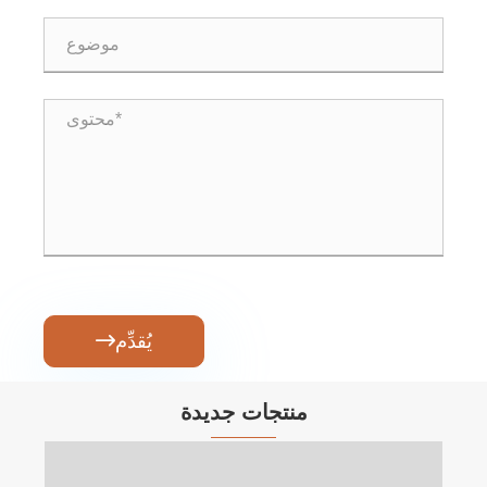
يُقدِّم

منتجات جديدة