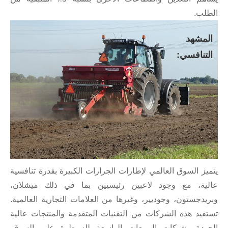
لب.
مشهد
تنافسي:
يز السوق العالمي لإطارات الجرارات الكبيرة بقدرة تنافسية
ية، مع وجود لاعبين رئيسيين بما في ذلك ميشلان،
يدجستون، وجوديير، وغيرها من العلامات التجارية العالمية.
فيد هذه الشركات من التقنيات المتقدمة والمنتجات عالية
ودة وشبكات المبيعات الواسعة للسيطرة على السوق.