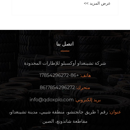
عرض المزيد >>
حت
عر
اتصل بنا
شركة تشينغداو أوكسبلو للإطارات المحدودة
هاتف:
+86-17854296272
متحرك:
8617854296272
بريد إلكتروني:
info@qdoxplo.com
وان:
رقم 1 طريق جانجتشو، منطقة شيبي، مدينة تشينغداو،
مقاطعة شاندونغ، الصين