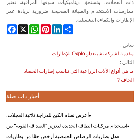
 العجلات، وتستحق ديناميكيات سوقها المراقبة. تعتبر
رسات الاستخدام والصيانة الصحيحة ضرورية لزيادة عمر
طارات والكفاءة التشغيلية.
Facebook
WhatsApp
X
Pinterest
LinkedIn
Share
ق :
 لشركة تشينغداو Oxplo للإطارات
لي :
هي أنواع الآلات الزراعية التي تناسب إطارات الحصاد
جاف？
أخبار ذات صلة
أعرض نظام الكبح للدراجة ثلاثية العجلات.
استخدام مركبات الطاقة الجديدة لتعزيز "الصداقة القوية" بين
الصين وصربيا بشكل مشترك.
هل بطاريات الرصاص الحمضية أرخص حقًا من بطاريات