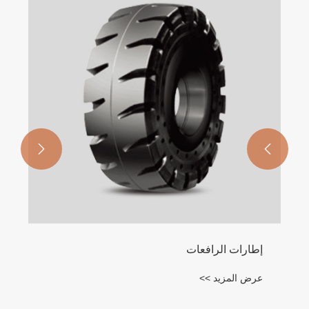
إطار  E-7
عر


إطارات الرافعات
عرض المزيد >>