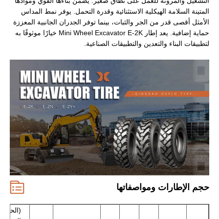
التشغيل والمرونة للعمل على نطاق صغير. يضمن بناءها القوي وموادها
المتينة السلامة الهيكلية الاستثنائية وقدرة التحمل. يوفر نمط المداس
الأمثل أقصى قدر من الجر والثبات، بينما توفر الجدران الجانبية المعززة
حماية إضافية. يعد إطار Mini Wheel Excavator E-2K خيارًا موثوقًا به
لتطبيقات البناء والتعدين والتطبيقات الصناعية.
حجم الإطارات ومواصفاتها
(الحمول