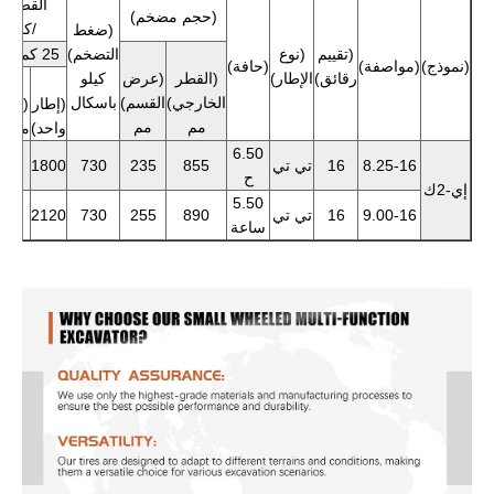
القصوى)
(حجم مضخم)
/كجم
(ضغط
(تقييم
(نوع
التضخم)
25 كم/ساعة
(نموذج)
(مواصفة)
(حافة)
رقائق)
الإطار)
(القطر
(عرض
كيلو
الخارجي)
القسم)
باسكال
(إطار
(إطا
مم
مم
واحد)
مزدو
6.50
8.25-16
16
تي تي
855
235
730
1800
600
ح
إي-2ك
5.50
9.00-16
16
تي تي
890
255
730
2120
850
ساعة