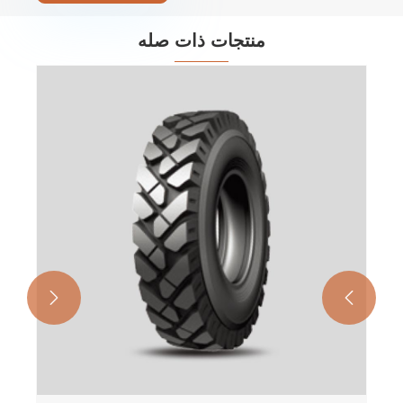
منتجات ذات صله
إطار ممهدة الطرق
عرض المزيد >>

