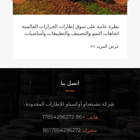
شراكة مع عميل دبي للتقدم HF-3 38 × 18-20
إطارات العشب
عرض المزيد >>
اتصل بنا
شركة تشينغداو أوكسبلو للإطارات المحدودة
هاتف:
+86-17854296272
متحرك:
8617854296272