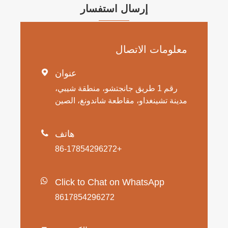
إرسال استفسار
معلومات الاتصال
عنوان

رقم 1 طريق جانجتشو، منطقة شيبي،
مدينة تشينغداو، مقاطعة شاندونغ، الصين
هاتف

+86-17854296272
Click to Chat on WhatsApp
8617854296272