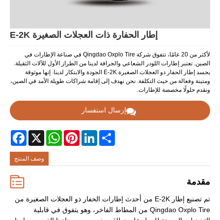
إطار الحفارة ذات العجلات الصغيرة E-2K
لأكثر من 20 عامًا، تتفوق شركة Qingdao Oxplo Tire في صناعة الإطارات في
الصين. تعتبر إطارات اللودر الشعاعي والجرافة لدينا من الطراز الأول للآلات الثقيلة.
يجسد إطار الحفار ذو العجلات الصغيرة E-2K الجودة والابتكار لدينا. إنها موثوقة
ومتينة وفعالة من حيث التكلفة. نحن نهدف إلى إقامة شراكات طويلة الأمد في الصين،
ونقدم حلولًا مخصصة للإطارات.
إرسال استفسار
Facebook
WhatsApp
X
Pinterest
LinkedIn
Share
وصف المنتج
مقدمة
تم تصنيع إطار E-2K من أحدث إطارات الحفار ذو العجلات الصغيرة من
Qingdao Oxplo Tire من المطاط الفاخر، وهو يتفوق في قابلية